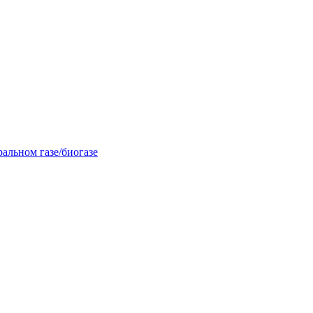
альном газе/биогазе