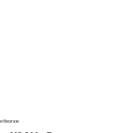
е/биогазе