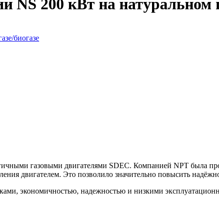
и NS 200 кВт на натуральном г
гичными газовыми двигателями SDEC. Компанией NPT была про
ления двигателем. Это позволило значительно повысить надёжно
ами, экономичностью, надежностью и низкими эксплуатационны