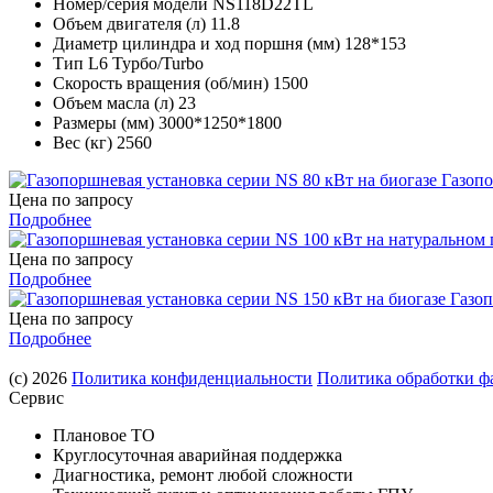
Номер/серия модели
NS118D22TL
Объем двигателя (л)
11.8
Диаметр цилиндра и ход поршня (мм)
128*153
Тип
L6 Турбо/Turbo
Скорость вращения (об/мин)
1500
Объем масла (л)
23
Размеры (мм)
3000*1250*1800
Вес (кг)
2560
Газопо
Цена по запросу
Подробнее
Цена по запросу
Подробнее
Газоп
Цена по запросу
Подробнее
(с) 2026
Политика конфиденциальности
Политика обработки фа
Сервис
Плановое ТО
Круглосуточная аварийная поддержка
Диагностика, ремонт любой сложности