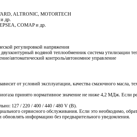
OODWARD, ALTRONIC, MOTORTECH
и др.
DEEPSEA, COMAP и др.
ческой регулировкой напряжения
двухконтурный водяной теплообменник система утилизации тепл
ление/автоматический контроль/автономное управление
ависит от условий эксплуатации, качества смазочного масла, те
 биогаза принято нормативное значение не ниже 4,2 МДж. Если ре
: 127 / 220 / 400 / 440 / 480 V (В).
иального сервисного обслуживания. Если это необходимо, обра
 и обновлять информацию без предварительного уведомления.